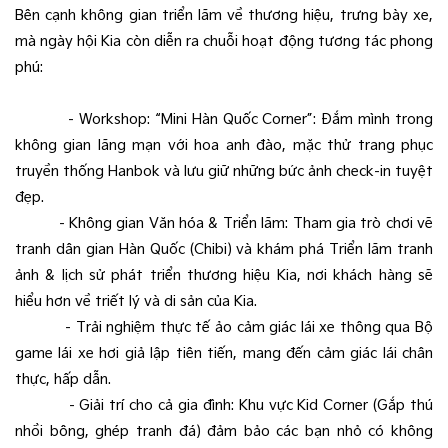
Bên cạnh không gian triển lãm về thương hiệu, trưng bày xe,
mà ngày hội Kia còn diễn ra chuỗi hoạt động tương tác phong
phú:
- Workshop: “Mini Hàn Quốc Corner”: Đắm mình trong
không gian lãng mạn với hoa anh đào, mặc thử trang phục
truyền thống Hanbok và lưu giữ những bức ảnh check-in tuyệt
đẹp.
- Không gian Văn hóa & Triển lãm: Tham gia trò chơi vẽ
tranh dân gian Hàn Quốc (Chibi) và khám phá Triển lãm tranh
ảnh & lịch sử phát triển thương hiệu Kia, nơi khách hàng sẽ
hiểu hơn về triết lý và di sản của Kia.
- Trải nghiệm thực tế ảo cảm giác lái xe thông qua Bộ
game lái xe hơi giả lập tiên tiến, mang đến cảm giác lái chân
thực, hấp dẫn.
- Giải trí cho cả gia đình: Khu vực Kid Corner (Gắp thú
nhồi bông, ghép tranh đá) đảm bảo các bạn nhỏ có không