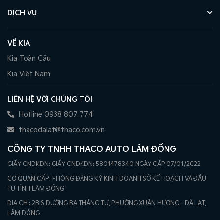
DỊCH VỤ
VỀ KIA
Kia Toàn Cầu
Kia Việt Nam
LIÊN HỆ VỚI CHÚNG TÔI
Hotline 0938 807 774
thacodalat@thaco.com.vn
CÔNG TY TNHH THACO AUTO LÂM ĐỒNG
GIẤY CNĐKDN: GIẤY CNĐKDN: 5801478340 NGÀY CẤP 07/01/2022
CƠ QUAN CẤP: PHÒNG ĐĂNG KÝ KINH DOANH SỞ KẾ HOẠCH VÀ ĐẦU
TƯ TỈNH LÂM ĐỒNG
ĐỊA CHỈ: 2BIS ĐƯỜNG BA THÁNG TƯ, PHƯỜNG XUÂN HƯƠNG - ĐÀ LẠT,
LÂM ĐỒNG