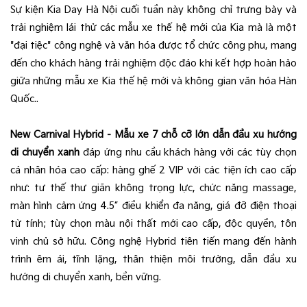
Sự kiện Kia Day Hà Nội cuối tuần này không chỉ trưng bày và
trải nghiệm lái thử các mẫu xe thế hệ mới của Kia mà là một
"đại tiệc" công nghệ và văn hóa được tổ chức công phu, mang
đến cho khách hàng trải nghiệm độc đáo khi kết hợp hoàn hảo
giữa những mẫu xe Kia thế hệ mới và không gian văn hóa Hàn
Quốc..
New Carnival Hybrid – Mẫu xe 7 chỗ cỡ lớn dẫn đầu xu hướng
di chuyển xanh
đáp ứng nhu cầu khách hàng với các tùy chọn
cá nhân hóa cao cấp: hàng ghế 2 VIP với các tiện ích cao cấp
như: tư thế thư giãn không trọng lực, chức năng massage,
màn hình cảm ứng 4.5” điều khiển đa năng, giá đỡ điện thoại
từ tính; tùy chọn màu nội thất mới cao cấp, độc quyền, tôn
vinh chủ sở hữu. Công nghệ Hybrid tiên tiến mang đến hành
trình êm ái, tĩnh lặng, thân thiện môi trường, dẫn đầu xu
hướng di chuyển xanh, bền vững.​