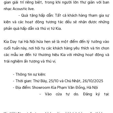
gian giải trí riêng biệt, trong khi người lớn thư giãn với ban
nhạc Acoustic live.
- Quà tặng hấp dẫn: Tất cả khách hàng tham gia sự
kiện và các hoạt động tương tác đều sẽ nhận được những
phần quà hấp dẫn và thú vị từ Kia.
Kia Day tại Hà Nội hứa hẹn sẽ là một điểm đến lý tưởng vào
cuối tuần này, nơi hội tụ các khách hàng yêu thích và tin chọn
các mẫu xe đến từ thương hiệu Kia với những hoạt động và
trải nghiệm ấn tượng và thú vị.
- Thông tin sự kiện:
Sự kiện: Ngày Hội Kia Day
- Thời gian: Thứ Bảy, 25/10 và Chủ Nhật, 26/10/2025
- Địa điểm: Showroom Kia Phạm Văn Đồng, Hà Nội​
- Vào cửa tự do. Đăng ký tại:
https://forms.gle/GiMfx4c5cB1eiyvs7