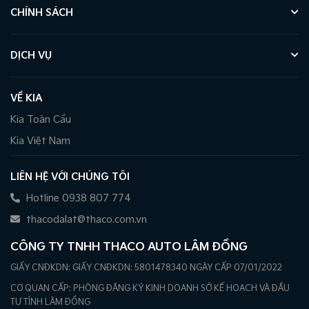
CHÍNH SÁCH
DỊCH VỤ
VỀ KIA
Kia Toàn Cầu
Kia Việt Nam
LIÊN HỆ VỚI CHÚNG TÔI
Hotline 0938 807 774
thacodalat@thaco.com.vn
CÔNG TY TNHH THACO AUTO LÂM ĐỒNG
GIẤY CNĐKDN: GIẤY CNĐKDN: 5801478340 NGÀY CẤP 07/01/2022
CƠ QUAN CẤP: PHÒNG ĐĂNG KÝ KINH DOANH SỞ KẾ HOẠCH VÀ ĐẦU
TƯ TỈNH LÂM ĐỒNG