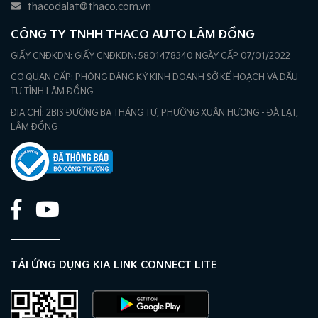
thacodalat@thaco.com.vn
CÔNG TY TNHH THACO AUTO LÂM ĐỒNG
GIẤY CNĐKDN: GIẤY CNĐKDN: 5801478340 NGÀY CẤP 07/01/2022
CƠ QUAN CẤP: PHÒNG ĐĂNG KÝ KINH DOANH SỞ KẾ HOẠCH VÀ ĐẦU
TƯ TỈNH LÂM ĐỒNG
ĐỊA CHỈ: 2BIS ĐƯỜNG BA THÁNG TƯ, PHƯỜNG XUÂN HƯƠNG - ĐÀ LẠT,
LÂM ĐỒNG
TẢI ỨNG DỤNG KIA LINK CONNECT LITE