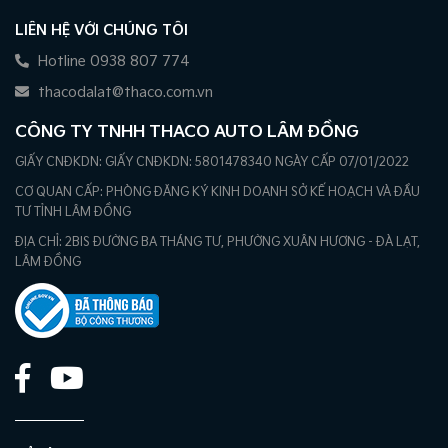
LIÊN HỆ VỚI CHÚNG TÔI
Hotline 0938 807 774
thacodalat@thaco.com.vn
CÔNG TY TNHH THACO AUTO LÂM ĐỒNG
GIẤY CNĐKDN: GIẤY CNĐKDN: 5801478340 NGÀY CẤP 07/01/2022
CƠ QUAN CẤP: PHÒNG ĐĂNG KÝ KINH DOANH SỞ KẾ HOẠCH VÀ ĐẦU
TƯ TỈNH LÂM ĐỒNG
ĐỊA CHỈ: 2BIS ĐƯỜNG BA THÁNG TƯ, PHƯỜNG XUÂN HƯƠNG - ĐÀ LẠT,
LÂM ĐỒNG