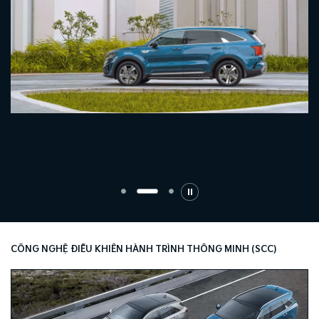
CÔNG NGHỆ ĐIỀU KHIỂN HÀNH TRÌNH THÔNG MINH (SCC)