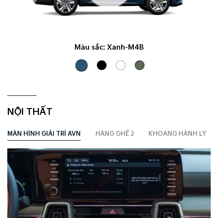
Màu sắc:
Xanh-M4B
NỘI THẤT
MÀN HÌNH GIẢI TRÍ AVN
HÀNG GHẾ 2
KHOANG HÀNH LÝ