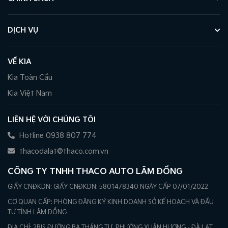
DỊCH VỤ
VỀ KIA
Kia Toàn Cầu
Kia Việt Nam
LIÊN HỆ VỚI CHÚNG TÔI
Hotline 0938 807 774
thacodalat@thaco.com.vn
CÔNG TY TNHH THACO AUTO LÂM ĐỒNG
GIẤY CNĐKDN: GIẤY CNĐKDN: 5801478340 NGÀY CẤP 07/01/2022
CƠ QUAN CẤP: PHÒNG ĐĂNG KÝ KINH DOANH SỞ KẾ HOẠCH VÀ ĐẦU
TƯ TỈNH LÂM ĐỒNG
ĐỊA CHỈ: 2BIS ĐƯỜNG BA THÁNG TƯ, PHƯỜNG XUÂN HƯƠNG - ĐÀ LẠT,