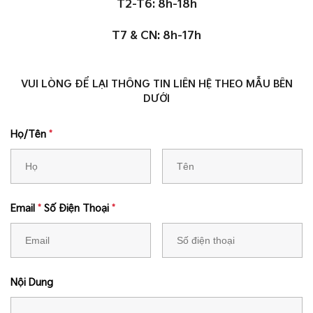
T2-T6: 8h-18h
T7 & CN: 8h-17h
VUI LÒNG ĐỂ LẠI THÔNG TIN LIÊN HỆ THEO MẪU BÊN
DƯỚI
Họ/Tên
*
Email
*
Số Điện Thoại
*
Nội Dung