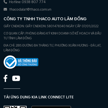
Hotline 0938 807 774
thacodalat@thaco.com.vn
CÔNG TY TNHH THACO AUTO LÂM ĐỒNG
GIẤY CNĐKDN: GIẤY CNĐKDN: 5801478340 NGÀY CẤP 07/01/2022
CƠ QUAN CẤP: PHÒNG ĐĂNG KÝ KINH DOANH SỞ KẾ HOẠCH VÀ ĐẦU
TƯ TỈNH LÂM ĐỒNG
ĐỊA CHỈ: 2BIS ĐƯỜNG BA THÁNG TƯ, PHƯỜNG XUÂN HƯƠNG - ĐÀ LẠT,
LÂM ĐỒNG
TẢI ỨNG DỤNG KIA LINK CONNECT LITE